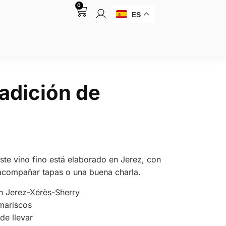
0
ES
radición de
Este vino fino está elaborado en Jerez, con
 acompañar tapas o una buena charla.
n Jerez-Xérès-Sherry
 mariscos
 de llevar